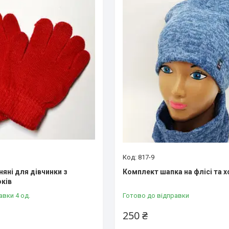
817-9
яні для дівчинки з
Комплект шапка на флісі та х
оків
авки 4 од.
Готово до відправки
250 ₴