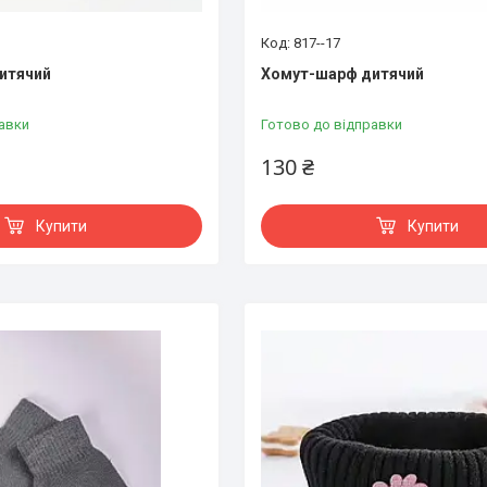
817--17
итячий
Хомут-шарф дитячий
авки
Готово до відправки
130 ₴
Купити
Купити