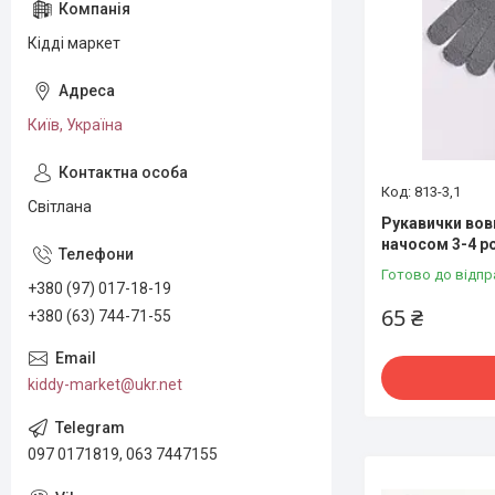
Кідді маркет
Київ, Україна
813-3,1
Світлана
Рукавички вовн
начосом 3-4 р
Готово до відпр
+380 (97) 017-18-19
65 ₴
+380 (63) 744-71-55
kiddy-market@ukr.net
097 0171819, 063 7447155