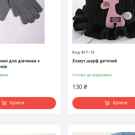
817--13
яні для дівчинки з
Хомут,шарф дитячий
оків
авки
Готово до відправки
130 ₴
Купити
Купити