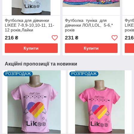
Футболка для дівчинки
Футболка туніка для
Футб
LIKEE 7-8,9-10,10-11, 11-
дівчинки ЛОЛ,LOL, 5-6,*
LIKE
12 років,Лайки
років
рокі
216
231
216
₴
₴
Купити
Купити
Акційні пропозиції та новинки
РОЗПРОДАЖ
РОЗПРОДАЖ