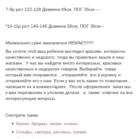
7-8р ріст 122-128 Довжина 49см, ПОГ 35см----
*10-11р ріст 140-146 Довжина 56см, ПОГ 36см--
Мінімальної суми замовлення НЕМАЄ!!!!!!!!
Вы хотите чтоб ваш ребенок выглядел красиво, интересно
качественно и недорого, тогда вы правильно зашли в наш
магазин. У нас вы найдете много интересных, красивых
качественных и недорогих товаров. Выбирайте товар
который вам понравился , отправляйте его в корзину и
отправляйте его к нам. Если у вас есть какие-то пожелания ,
напишите их в комментариях. После оформления заказ мы
к вам перезвоним и уточним детали а также ответим на все
интересующие вопросы.
Смотрите также
брюки, бриджы, капри, штаны
,
Гольфы, свитера, регланы, туники