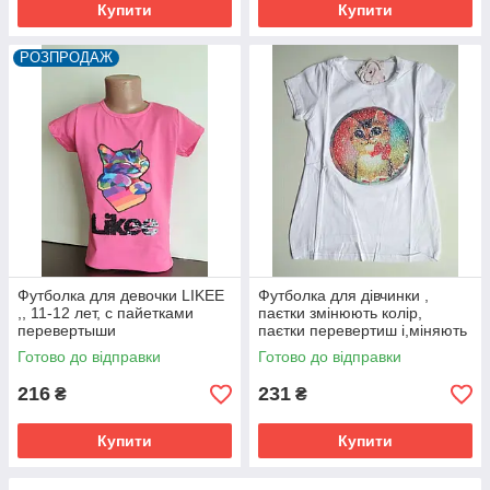
Купити
Купити
РОЗПРОДАЖ
Футболка для девочки LIKEE
Футболка для дівчинки ,
,, 11-12 лет, с пайетками
паєтки змінюють колір,
перевертыши
паєтки перевертиш і,міняють
картинку 122-128,134-140
Готово до відправки
Готово до відправки
216
231
₴
₴
Купити
Купити