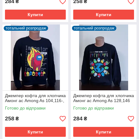
284
258
₴
₴
Купити
Купити
тотальний розпродаж
тотальний розпродаж
Джемпер кофта для хлопчика
Джемпер кофта для хлопчика
Амонг ас Among As 104,116-,
Амонг ас Among As 128,146
Готово до відправки
Готово до відправки
258
284
₴
₴
Купити
Купити