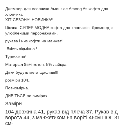
Джемпер для хлопчика Амонг ас Among As кофта для
хлопчика
ХІТ СЕЗОНУ! НОВИНКА!!!
Цікава, СУПЕР МОДНА кофта для хлопчиків. Джемпер, з
улюбленими персонажами.
рукава і низ кофти на манжеті
.Якість відмінна.!
Туреччина!
Матеріал 95% котон. 5% лайкра
Дітки будуть мега щасливі!!!
розміри 104,,,
Повномірна.
ДИВІТЬСЯ по вимірах
Заміри
104 довжина 41, рукав від плеча 37, Рукав від
ворота 44, з манжетиком на воріті 46см ПОГ 31
см-