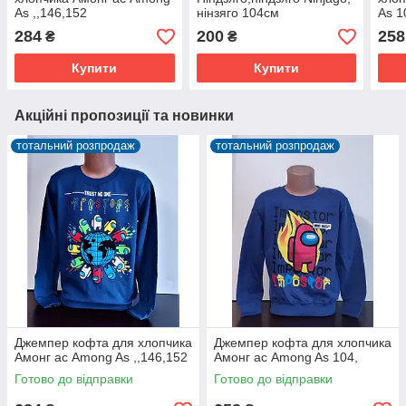
As ,,146,152
нінзяго 104см
As 1
284
200
258
₴
₴
Купити
Купити
Акційні пропозиції та новинки
тотальний розпродаж
тотальний розпродаж
Джемпер кофта для хлопчика
Джемпер кофта для хлопчика
Амонг ас Among As ,,146,152
Амонг ас Among As 104,
Готово до відправки
Готово до відправки