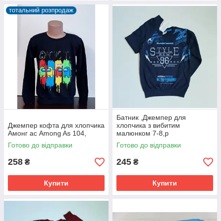
тотальний розпродаж
Батник ,Джемпер для
Джемпер кофта для хлопчика
хлопчика з вибитим
Амонг ас Among As 104,
малюнком 7-8,р
Готово до відправки
Готово до відправки
258
245
₴
₴
Купити
Купити