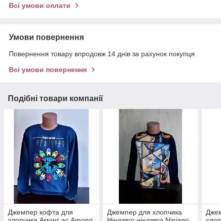
Всі умови оплати
Умови повернення
Повернення товару впродовж 14 днів за рахунок покупця
Всі умови повернення
Подібні товари компанії
Джемпер кофта для
Джемпер для хлопчика
Дже
хлопчика Амонг ас Among
Ніндзяго,ніндзяго Ninjago,
хлоп