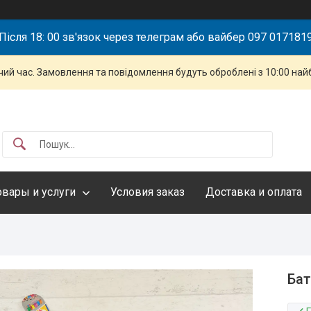
Після 18: 00 зв'язок через телеграм або вайбер 097 017181
чий час. Замовлення та повідомлення будуть оброблені з 10:00 най
овары и услуги
Условия заказ
Доставка и оплата
Бат