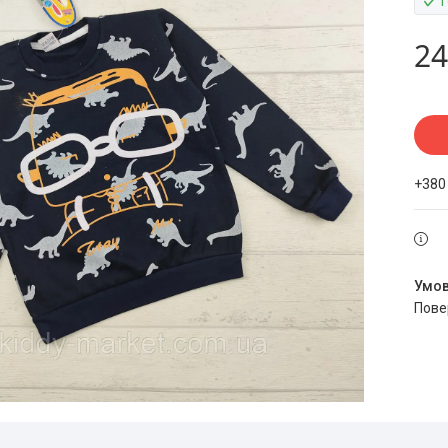
24
+380
пов