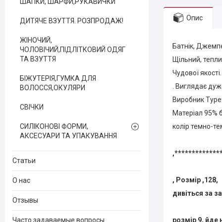
ШАПКИ, ШАРФИ,РУКАВИЧКИ
Опис
ДИТЯЧЕ ВЗУТТЯ. РОЗПРОДАЖ!
ЖІНОЧИЙ,
Батнік, Джемп
ЧОЛОВІЧИЙ,ПІДЛІТКОВИЙ ОДЯГ
ТА ВЗУТТЯ
Щільний, тепли
Чудової якості.
БІЖУТЕРІЯ,ГУМКА ДЛЯ
. Виглядає дуж
ВОЛОССЯ,ОКУЛЯРИ
Виробник Туре
СВІЧКИ
Матеріал 95% 
СИЛІКОНОВІ ФОРМИ,
колір темно-те
АКСЕСУАРИ ТА УПАКУВАННЯ
,*************
Статьи
, Розмір ,128,
О нас
дивіться за з
Отзывы
Часто задаваемые вопросы
розмір 9, йде