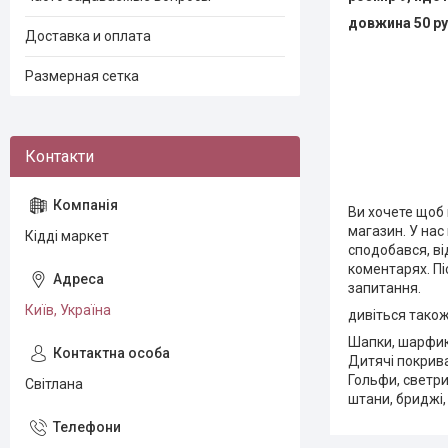
довжина 50 ру
Доставка и оплата
Размерная сетка
Ви хочете щоб 
магазин. У нас
Кідді маркет
сподобався, ві
коментарях. Пі
запитання.
Київ, Україна
дивіться тако
Шапки, шарфик
Дитячі покрив
Гольфи, светри
Світлана
штани, бриджі, 