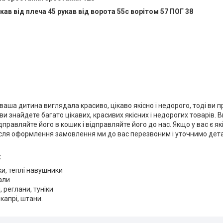
кав від плеча 45 рукав від ворота 55с ворітом 57 ПОГ 38
ваша дитина виглядала красиво, цікаво якісно і недорого, тоді ви
 ви знайдете багато цікавих, красивих якісних і недорогих товарів.
дправляйте його в кошик і відправляйте його до нас. Якщо у вас є як
сля оформлення замовлення ми до вас перезвоним і уточнимо детал
ж
и, теплі навушники
али
, реглани, туніки
капрі, штани.