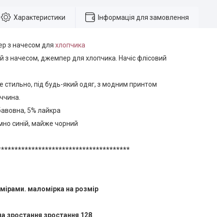
Характеристики
Інформація для замовлення
ер з начесом для
хлопчика
й з начесом, джемпер для хлопчика. Начіс флісовий
е стильно, під будь-який одяг, з модним принтом
ччина.
бавовна, 5% лайкра
мно синій, майже чорний
***************************************
амірами. маломірка на розмір
 на зростання зростання 128