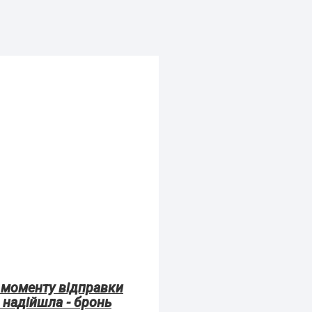
 моменту відправки
 надійшла - бронь