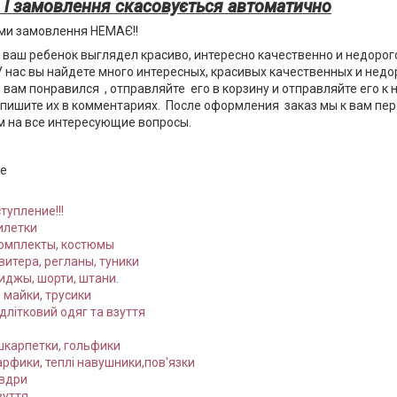
 і замовлення скасовується автоматично
уми замовлення НЕМАЄ!!
 ваш ребенок выглядел красиво, интересно качественно и недорог
У нас вы найдете много интересных, красивых качественных и недо
вам понравился , отправляйте его в корзину и отправляйте его к на
апишите их в комментариях. После оформления заказ мы к вам пе
 на все интересующие вопросы.
же
тупление!!!
илетки
Комплекты, костюмы
витера, регланы, туники
иджы, шорти, штани.
 майки, трусики
длітковий одяг та взуття
шкарпетки, гольфики
рфики, теплі навушники,пов'язки
овдри
зуття