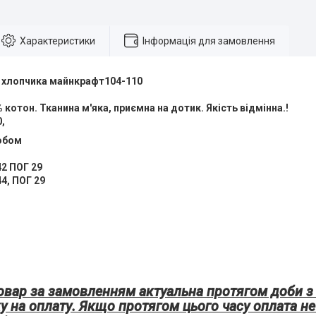
Характеристики
Інформація для замовлення
 хлопчика майнкрафт104-110
 котон. Тканина м'яка, приємна на дотик. Якість відмінна.!
,
робом
2 ПОГ 29
4, ПОГ 29
овар за замовленням актуальна протягом доби з
у на оплату. Якщо протягом цього часу оплата не