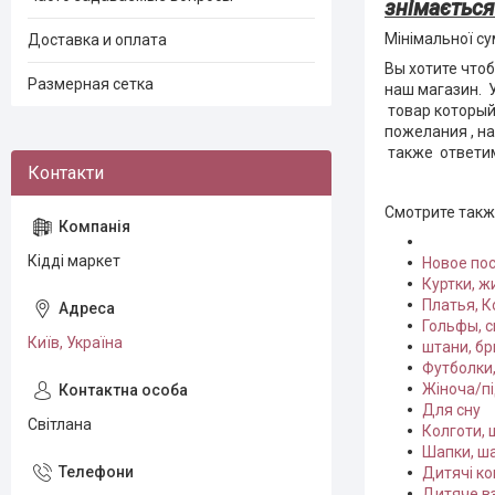
знімається
Мінімальної с
Доставка и оплата
Вы хотите чтоб
Размерная сетка
наш магазин. 
товар который 
пожелания , н
также ответим
Смотрите так
Кідді маркет
Новое пос
Куртки, ж
Платья, 
Гольфы, с
Київ, Україна
штани, бр
Футболки,
Жіноча/пі
Для сну
Світлана
Колготи, 
Шапки, ша
Дитячі к
Дитяче в