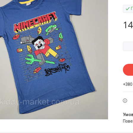
14
+380
пов