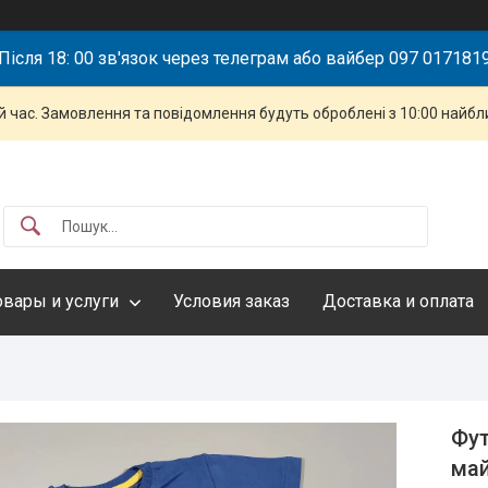
Після 18: 00 зв'язок через телеграм або вайбер 097 017181
й час. Замовлення та повідомлення будуть оброблені з 10:00 найбли
овары и услуги
Условия заказ
Доставка и оплата
Фут
май