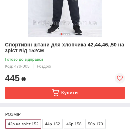
Спортивні штани для хлопчика 42,44,46,,50 на
зріст від 152см
Готово до відправки
Код: 479-005
Роздріб
445
₴
Купити
РОЗМІР
42р на зріст 152
44р 152
46р 158
50р 170