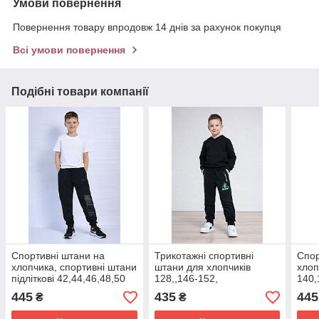
Умови повернення
Повернення товару впродовж 14 днів за рахунок покупця
Всі умови повернення
Подібні товари компанії
Спортивні штани на
Трикотажні спортивні
Спор
хлопчика, спортивні штани
штани для хлопчиків
хлоп
підліткові 42,44,46,48,50
128,,146-152,
140,
на зріст від 146см
152,
445
435
445
₴
₴