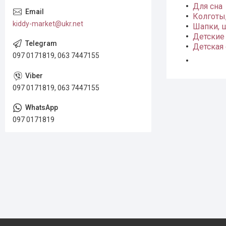
Для сна
Колготы,
kiddy-market@ukr.net
Шапки, 
Детские
Детская
097 0171819, 063 7447155
097 0171819, 063 7447155
097 0171819