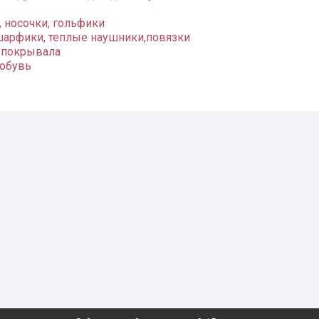
 носочки, гольфики
шарфики, теплые наушники,повязки
 покрывала
 обувь