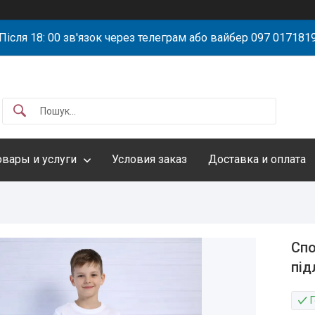
Після 18: 00 зв'язок через телеграм або вайбер 097 017181
овары и услуги
Условия заказ
Доставка и оплата
Спо
під