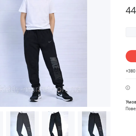
44
+380
пов