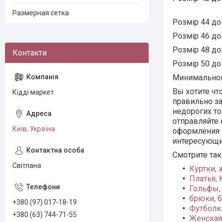
Размерная сетка
Розмір 44 до
Розмір 46 д
Розмір 48 д
Розмір 50 д
Минимальной
Вы хотите чт
Кідді маркет
правильно за
недорогих то
отправляйте 
Київ, Україна
оформления 
интересующи
Смотрите та
Світлана
Куртки,
Платья,
Гольфы, 
брюки, 
+380 (97) 017-18-19
Футболки
+380 (63) 744-71-55
Женская