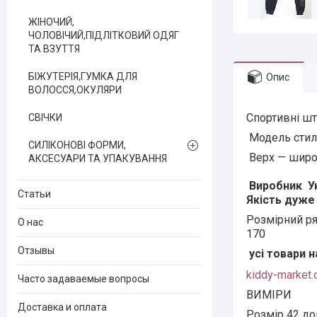
ЖІНОЧИЙ,
ЧОЛОВІЧИЙ,ПІДЛІТКОВИЙ ОДЯГ
ТА ВЗУТТЯ
БІЖУТЕРІЯ,ГУМКА ДЛЯ
Опис
ВОЛОССЯ,ОКУЛЯРИ
Спортивні шт
СВІЧКИ
Модель стиль
СИЛІКОНОВІ ФОРМИ,
Верх — широк
АКСЕСУАРИ ТА УПАКУВАННЯ
Виробник Ук
Статьи
Якість дуже 
Розмірний ряд:
О нас
170
Отзывы
усі товари н
kiddy-market.
Часто задаваемые вопросы
ВИМІРИ
Доставка и оплата
Розмір 42 до