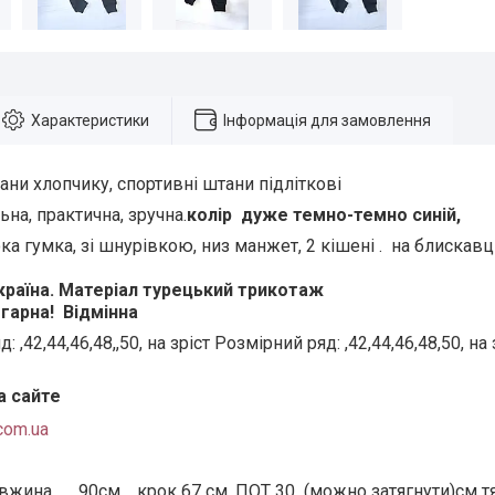
Характеристики
Інформація для замовлення
ани хлопчику, спортивні штани підліткові
на, практична, зручна.
колір дуже темно-темно синій,
а гумка, зі шнурівкою, низ манжет, 2 кішені . на блискавці
раїна. Матеріал турецький трикотаж
гарна! Відмінна
 ,42,44,46,48,,50, на зріст Розмірний ряд: ,42,44,46,48,50, на
а сайте
com.ua
вжина 90см , крок 67 см, ПОТ 30 (можно затягнути)см тя