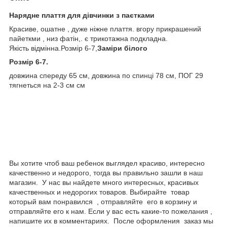
Нарядне плаття для дівчинки з паєтками
Красиве, ошатне , дуже ніжне плаття. вгору прикрашений
пайеткми , низ фатін,. є трикотажна подкладна.
Якість відмінна.Розмір 6-7,
Заміри білого
Розмір 6-7.
довжина спереду 65 см, довжина по спинці 78 см, ПОГ 29
тягнеться на 2-3 см см
Вы хотите чтоб ваш ребенок выглядел красиво, интересно
качественно и недорого, тогда вы правильно зашли в наш
магазин. У нас вы найдете много интересных, красивых
качественных и недорогих товаров. Выбирайте товар
который вам понравился , отправляйте его в корзину и
отправляйте его к нам. Если у вас есть какие-то пожелания ,
напишите их в комментариях. После оформления заказ мы