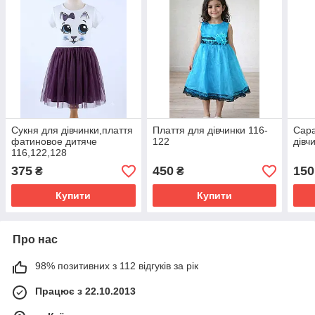
Сукня для дівчинки,плаття
Плаття для дівчинки 116-
Сар
фатиновое дитяче
122
дівч
116,122,128
375
450
150
₴
₴
Купити
Купити
Про нас
98% позитивних з 112 відгуків за рік
Працює з 22.10.2013