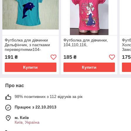
Футболка для дівчинки
Футболка для дівчинки,
Футб
Дельфінчик, з паєтками
104,110,116,
Холо
перевертнями104-
Замо
110,110-116
191
185
175
₴
₴
Купити
Купити
Про нас
98% позитивних з 112 відгуків за рік
Працює з 22.10.2013
м. Київ
Київ, Україна