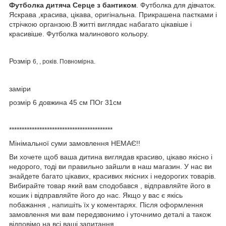
Футболка дитяча Серце з бантиком
. Футболка для дівчаток.
Яскрава ,красива, цікава, оригінальна. Прикрашена паєтками і
стрічкою органзою.В житті виглядає набагато цікавіше і
красивіше. Футболка малинового кольору.
Розмір
6, , років. Повномірна.
заміри
розмір 6 довжина 45 см ПОг 31см
*****************************************
Мінімальної суми замовлення НЕМАЄ!!
Ви хочете щоб ваша дитина виглядав красиво, цікаво якісно і
недорого, тоді ви правильно зайшли в наш магазин. У нас ви
знайдете багато цікавих, красивих якісних і недорогих товарів.
Вибирайте товар який вам сподобався , відправляйте його в
кошик і відправляйте його до нас. Якщо у вас є якісь
побажання , напишіть їх у коментарях. Після оформлення
замовлення ми вам передзвонимо і уточнимо деталі а також
відповімо на всі ваші запитання.