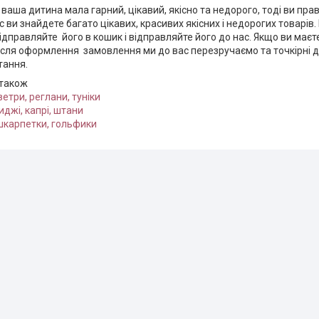
 ваша дитина мала гарний, цікавий, якісно та недорого, тоді ви пр
с ви знайдете багато цікавих, красивих якісних і недорогих товарів
ідправляйте його в кошик і відправляйте його до нас. Якщо ви маєте
ісля оформлення замовлення ми до вас перезручаємо та точкірні 
итання.
 також
ветри, реглани, туніки
иджі, капрі, штани
шкарпетки, гольфики