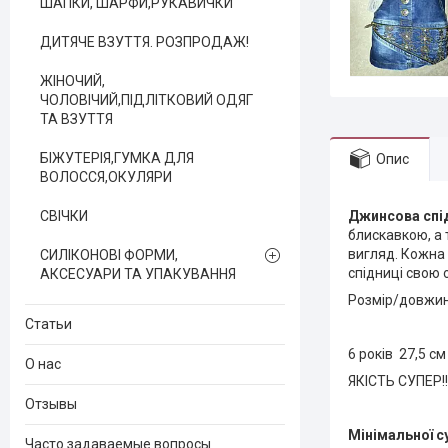
ШАПКИ, ШАРФИ,РУКАВИЧКИ
ДИТЯЧЕ ВЗУТТЯ. РОЗПРОДАЖ!
ЖІНОЧИЙ,
ЧОЛОВІЧИЙ,ПІДЛІТКОВИЙ ОДЯГ
ТА ВЗУТТЯ
БІЖУТЕРІЯ,ГУМКА ДЛЯ
Опис
ВОЛОССЯ,ОКУЛЯРИ
СВІЧКИ
Джинсова спі
блискавкою, а
вигляд. Кожна 
СИЛІКОНОВІ ФОРМИ,
спідниці свою 
АКСЕСУАРИ ТА УПАКУВАННЯ
Розмір/довжи
Статьи
6 років 27,5 см
О нас
ЯКІСТЬ СУПЕР!!!!
Отзывы
Мінімальної с
Часто задаваемые вопросы