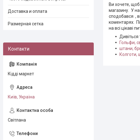
Ви хочете, щоб
магазину. У на
Доставка и оплата
сподобався , в
коментарях. П
Размерная сетка
на всі цікаві п
Дивіться
Гольфи, с
штани, бр
Колготи, 
Кідді маркет
Київ, Україна
Світлана