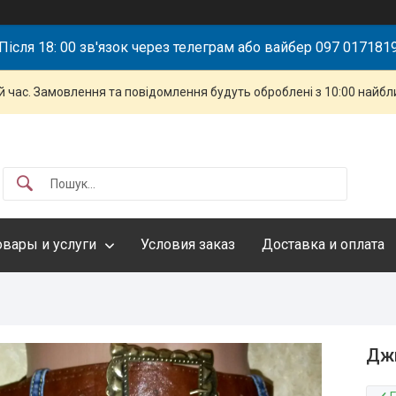
Після 18: 00 зв'язок через телеграм або вайбер 097 017181
й час. Замовлення та повідомлення будуть оброблені з 10:00 найбли
овары и услуги
Условия заказ
Доставка и оплата
Джи