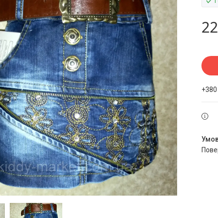
22
+380
пов