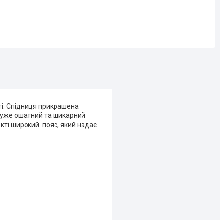
ті. Спідниця прикрашена
дуже ошатний та шикарний
екті широкий пояс, який надає