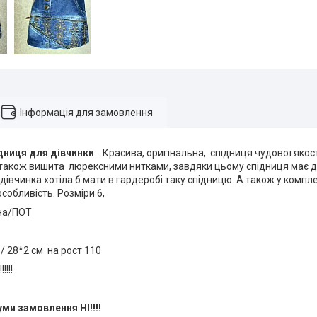
Інформація для замовлення
дниця для дівчинки
. Красива, оригінальна, спідниця чудової якос
 також вишита люрексними нитками, завдяки цьому спідниця має 
дівчинка хотіла б мати в гардеробі таку спідницю. А також у компл
особливість. Розміри 6,
на/ПОТ
 / 28*2 см на рост 110
!!!!
уми замовлення НІ!!!!