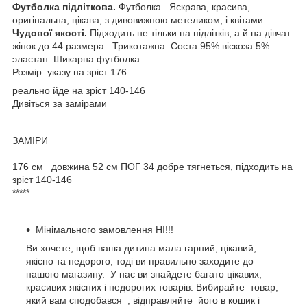
Футболка підліткова.
Футболка . Яскрава, красива,
оригінальна, цікава, з дивовижною метеликом, і квітами.
Чудової якості.
Підходить не тільки на підлітків, а й на дівчат
жінок до 44 размера. Трикотажна. Соста 95% віскоза 5%
эластан. Шикарна футболка
Розмір указу на зріст 176
реально йде на зріст 140-146
Дивіться за замірами
ЗАМІРИ
176 см довжина 52 см ПОГ 34 добре тягнеться, підходить на
зріст 140-146
*****
Мінімального замовлення НІ!!!
Ви хочете, щоб ваша дитина мала гарний, цікавий,
якісно та недорого, тоді ви правильно заходите до
нашого магазину. У нас ви знайдете багато цікавих,
красивих якісних і недорогих товарів. Вибирайте товар,
який вам сподобався , відправляйте його в кошик і