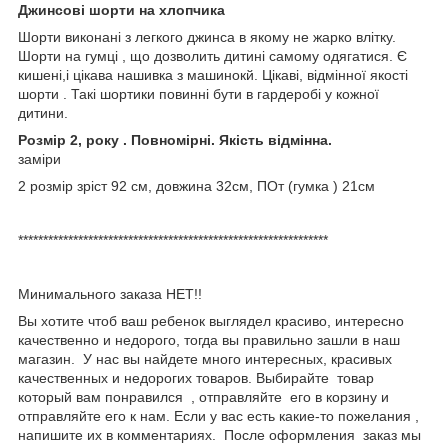
Джинсові шорти на хлопчика
Шорти виконані з легкого джинса в якому не жарко влітку.
Шорти на гумці , що дозволить дитині самому одягатися. Є
кишені,і цікава нашивка з машинокй. Цікаві, відмінної якості
шорти . Такі шортики повинні бути в гардеробі у кожної
дитини.
Розмір 2, року . Повномірні. Якість відмінна.
заміри
2 розмір зріст 92 см, довжина 32см, ПОт (гумка ) 21см
**************************************************************
Минимального заказа НЕТ!!
Вы хотите чтоб ваш ребенок выглядел красиво, интересно
качественно и недорого, тогда вы правильно зашли в наш
магазин. У нас вы найдете много интересных, красивых
качественных и недорогих товаров. Выбирайте товар
который вам понравился , отправляйте его в корзину и
отправляйте его к нам. Если у вас есть какие-то пожелания ,
напишите их в комментариях. После оформления заказ мы