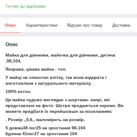
Готово до відправки
Опис
Характеристики
Відгуки про товар
Доставка
Опис
Майка для дівчинки, майєчка для дівчинки, дитяча
,98,104,
Яскрава, цікава майка - топ.
У майці не спекотно влітку, так вона відкрита і
виготовлена з натурального матеріалу.
100% котон.
Ця майка чудово виглядає з шортами- капрі, які
представлені на фото. Шотри продаються окремо. Ви
можете придбати їх перейшовши за посиланням:
. Розмір ,,5,6,, маломірить на розмір.
5 довжа38 пог25 на зростання 98-104
6длина 41пог27 на зростання 104