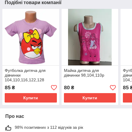
Подібні товари компанії
Футболка дитяча для
Майка дитяча для
Футб
дівчинки
дівчинки 98,104,110р
дівч
104,110,116,122,128
104,
85
80
85
₴
₴
Купити
Купити
Про нас
98% позитивних з 112 відгуків за рік