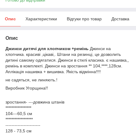
Опис
Характеристики
Відгуки про товар
Доставка
Опис
Джинси дитячі для хлопчиком +ремінь
Джинси на
хлопчика. красиві ,цікаві,. Штани на резинці, це дозволить
дитині самому одягатися. Джинси в стилі класика. є нашивка,,
ремінь в комплекті. Джинси на зростання ** 104,****,128см.
Аплікація нашивка + вишивка. Якість відмінна!!!!
не садяться, не линяють.!
Виробник Угорщина!!
зростання- ---довжина штанів
*****************
104---60,5 см
******************
-----------------------
128 - 73,5 см