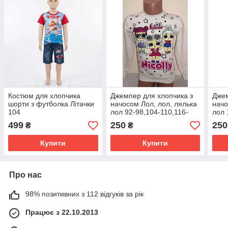
Костюм для хлопчика
Джемпер для хлопчика з
Джем
шорти з футболка Літачки
начосом Лол, лол, лялька
начо
104
лол 92-98,104-110,116-
лол 
122
499
250
250
₴
₴
Купити
Купити
Про нас
98% позитивних з 112 відгуків за рік
Працює з 22.10.2013