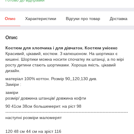
Опис
Характеристики
Відгуки про товар
Доставка
Опис
Костюм для хлопчика і для дівчаток. Костюм унісекс
Красивий, цікавий, костюм. З капюшоном. На шортиках є
кишені. Шортики можна носити спочатку як штанці, а по мірі
росту дитини стають шортиками. Хороша якість. цікавий
дизайн.
матеріал 100% коттон. Розмір 90,,120,130 див.
Заміри :
заміри
розмір/ довжина штанців/ довжина кофти
90 41см 38см большемерит. на ріст 98
----------------------------------------------------------------------------------
наступні розміри маломерят
120 48 см 44 см на зріст 116