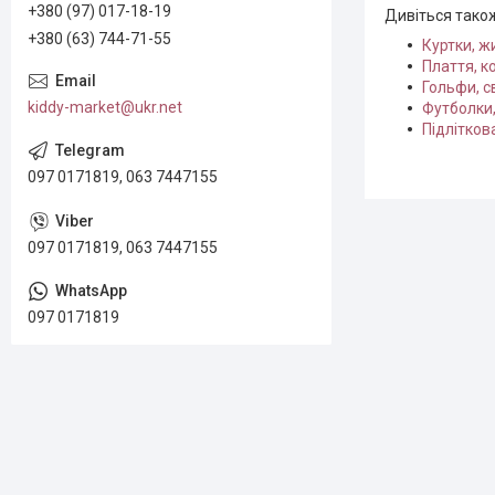
+380 (97) 017-18-19
Дивіться тако
+380 (63) 744-71-55
Куртки, ж
Плаття, к
Гольфи, с
kiddy-market@ukr.net
Футболки,
Підлітков
097 0171819, 063 7447155
097 0171819, 063 7447155
097 0171819