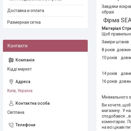
Завдяки яскра
Доставка и оплата
образі
Фірма SEA
Размерная сетка
Матеріал Стр
Щоб правильно 
Заміри штанів
8 років довжин
10 років довжи
Кідді маркет
14 років довжи
16 років довжи
Київ, Україна
Мінімального з
Ви хочете, щоб
магазину. У на
Світлана
сподобався , в
коментарях. П
на всі цікаві п