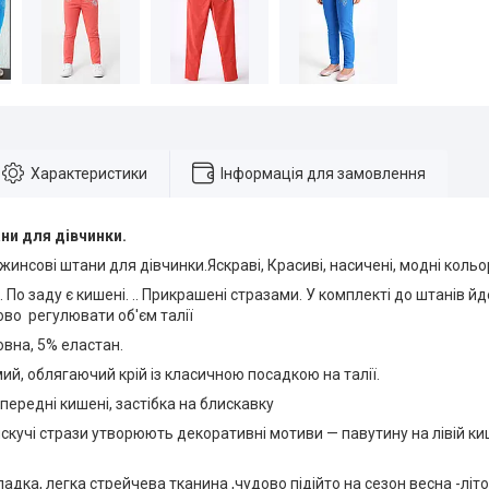
Характеристики
Інформація для замовлення
ни для дівчинки.
инсові штани для дівчинки.Яскраві, Красиві, насичені, модні кольор
. По заду є кишені. .. Прикрашені стразами. У комплекті до штанів йд
во регулювати об'єм талії
вна, 5% еластан.
ий, облягаючий крій із класичною посадкою на талії.
передні кишені, застібка на блискавку
скучі стрази утворюють декоративні мотиви — павутину на лівій ки
ладка, легка стрейчева тканина ,чудово підійто на сезон весна -літо