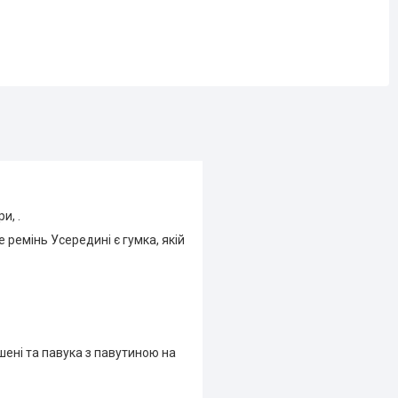
и, .
е ремінь Усередині є гумка, якій
шені та павука з павутиною на