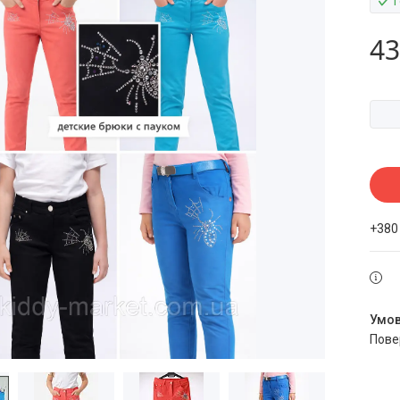
43
+380
пов