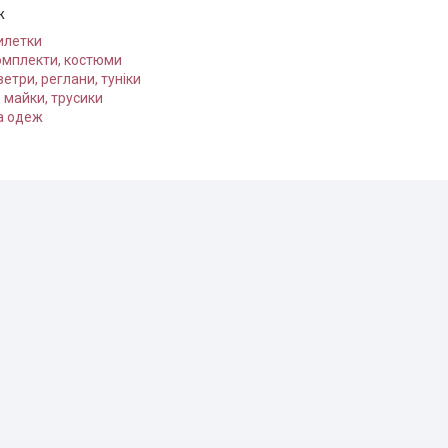
ж
илетки
омплекти, костюми
ветри, реглани, туніки
 майки, трусики
а одеж