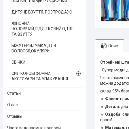
ШАПКИ, ШАРФИ,РУКАВИЧКИ
ДИТЯЧЕ ВЗУТТЯ. РОЗПРОДАЖ!
ЖІНОЧИЙ,
ЧОЛОВІЧИЙ,ПІДЛІТКОВИЙ ОДЯГ
ТА ВЗУТТЯ
БІЖУТЕРІЯ,ГУМКА ДЛЯ
Опис
ВОЛОССЯ,ОКУЛЯРИ
СВІЧКИ
Стрейчеві шта
Супер модні дж
СИЛІКОНОВІ ФОРМИ,
Якість відмінна
АКСЕСУАРИ ТА УПАКУВАННЯ
можна додатко
склад 95% баво
Статьи
🔹
Фасон:
прям
О нас
🔹
Деталі:
два 
🔹
Оздоба:
бли
Отзывы
правій.
🔹
Матеріал:
г
Часто задаваемые вопросы