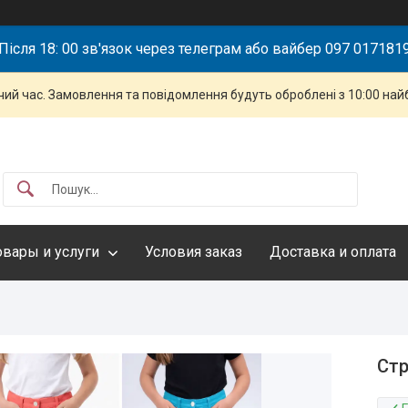
Після 18: 00 зв'язок через телеграм або вайбер 097 017181
чий час. Замовлення та повідомлення будуть оброблені з 10:00 най
овары и услуги
Условия заказ
Доставка и оплата
Стр