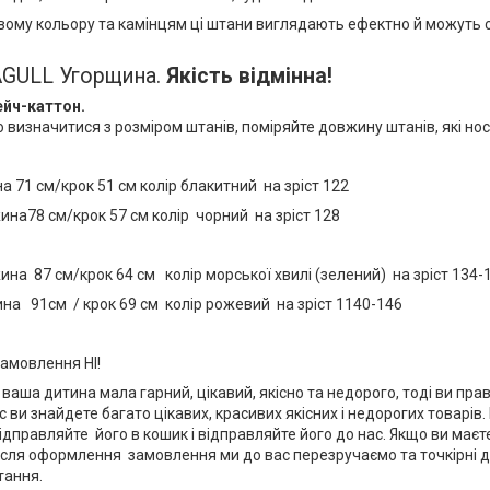
вому кольору та камінцям ці штани виглядають ефектно й можуть 
GULL Угорщина.
Якість відмінна!
ейч-каттон.
визначитися з розміром штанів, поміряйте довжину штанів, які но
а 71 см/крок 51 см колір блакитний на зріст 122
на78 см/крок 57 см колір чорний на зріст 128
на 87 см/крок 64 см колір морської хвилі (зелений) на зріст 134-
на 91см / крок 69 см колір рожевий на зріст 1140-146
амовлення НІ!
 ваша дитина мала гарний, цікавий, якісно та недорого, тоді ви пр
с ви знайдете багато цікавих, красивих якісних і недорогих товарів
ідправляйте його в кошик і відправляйте його до нас. Якщо ви маєте
ісля оформлення замовлення ми до вас перезручаємо та точкірні 
итання.