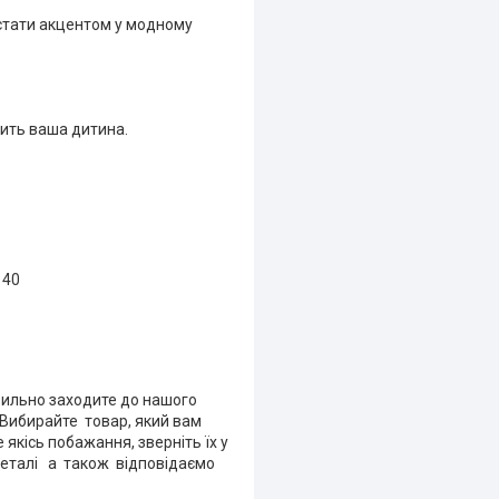
стати акцентом у модному
сить ваша дитина.
140
авильно заходите до нашого
. Вибирайте товар, який вам
 якісь побажання, зверніть їх у
деталі а також відповідаємо