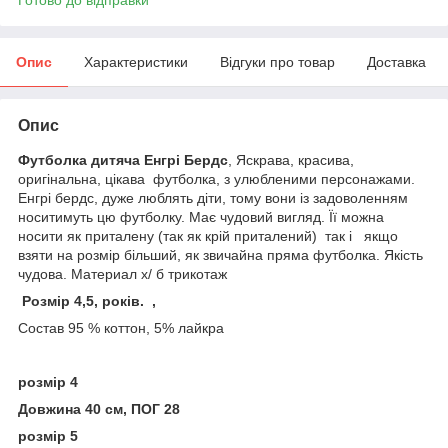
Опис
Характеристики
Відгуки про товар
Доставка
Опис
Футболка дитяча Енгрі Бердс
, Яскрава, красива,
оригінальна, цікава футболка, з улюбленими персонажами.
Енгрі бердс, дуже люблять діти, тому вони із задоволенням
носитимуть цю футболку. Має чудовий вигляд. Її можна
носити як приталену (так як крій приталений) так і якщо
взяти на розмір більший, як звичайна пряма футболка. Якість
чудова. Материал х/ б трикотаж
Розмір 4,5, років. ,
Состав 95 % коттон, 5% лайкра
розмір 4
Довжина 40 см, ПОГ 28
розмір 5