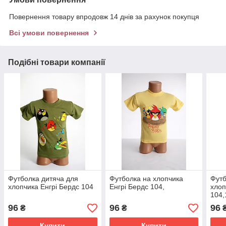
Повернення товару впродовж 14 днів за рахунок покупця
Всі умови повернення
Подібні товари компанії
Футболка дитяча для
Футболка на хлопчика
Футб
хлопчика Енгрі Бердс 104
Енгрі Бердс 104,
хлоп
104,
96
96
96
₴
₴
Купити
Купити