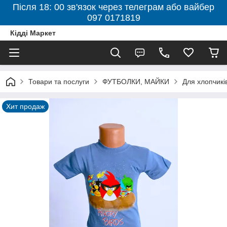
Після 18: 00 зв'язок через телеграм або вайбер
097 0171819
Кідді Маркет
Товари та послуги
ФУТБОЛКИ, МАЙКИ
Для хлопчикі
Хит продаж