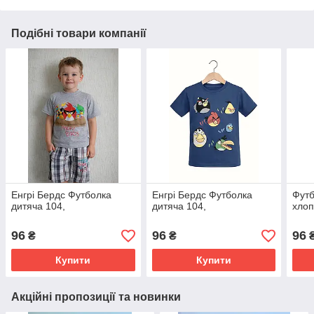
Подібні товари компанії
Енгрі Бердс Футболка
Енгрі Бердс Футболка
Футб
дитяча 104,
дитяча 104,
хлоп
96
96
96
₴
₴
Купити
Купити
Акційні пропозиції та новинки