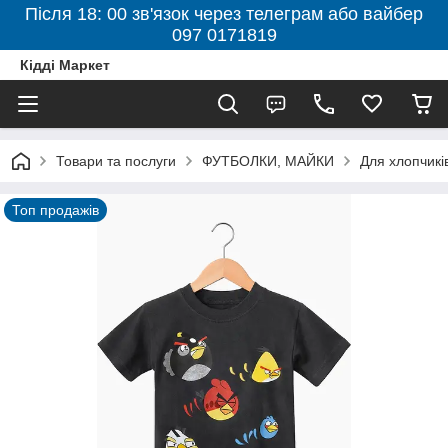
Після 18: 00 зв'язок через телеграм або вайбер
097 0171819
Кідді Маркет
Товари та послуги
ФУТБОЛКИ, МАЙКИ
Для хлопчикі
Топ продажів