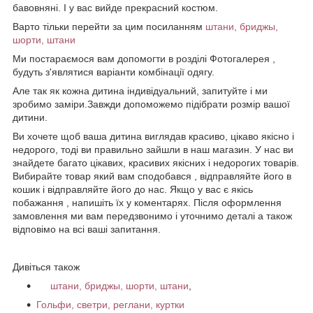
бавовняні. І у вас вийде прекрасний костюм.
Варто тільки перейти за цим посиланням
штани, бриджы,
шорти, штани
Ми постараємося вам допомогти в розділі Фотогалерея ,
будуть з'являтися варіанти комбінації одягу.
Але так як кожна дитина індивідуальний, запитуйте і ми
зробимо заміри.Завжди допоможемо підібрати розмір вашої
дитини.
Ви хочете щоб ваша дитина виглядав красиво, цікаво якісно і
недорого, тоді ви правильно зайшли в наш магазин. У нас ви
знайдете багато цікавих, красивих якісних і недорогих товарів.
Вибирайте товар який вам сподобався , відправляйте його в
кошик і відправляйте його до нас. Якщо у вас є якісь
побажання , напишіть їх у коментарях. Після оформлення
замовлення ми вам передзвонимо і уточнимо деталі а також
відповімо на всі ваші запитання.
Дивіться також
штани, бриджы, шорти, штани
,
Гольфи, светри, реглани, куртки