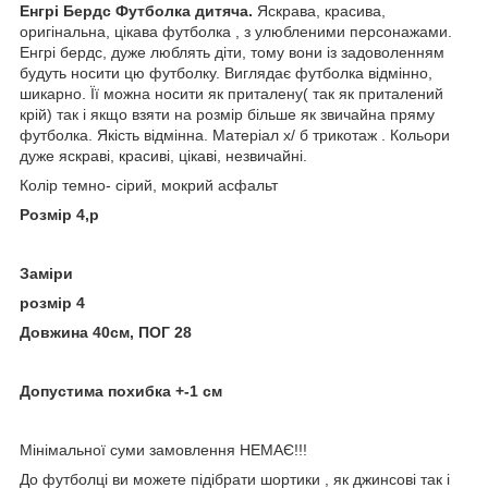
Енгрі Бердс Футболка дитяча.
Яскрава, красива,
оригінальна, цікава футболка , з улюбленими персонажами.
Енгрі бердс, дуже люблять діти, тому вони із задоволенням
будуть носити цю футболку. Виглядає футболка відмінно,
шикарно. Її можна носити як приталену( так як приталений
крій) так і якщо взяти на розмір більше як звичайна пряму
футболка. Якість відмінна. Матеріал х/ б трикотаж . Кольори
дуже яскраві, красиві, цікаві, незвичайні.
Колір темно- сірий, мокрий асфальт
Розмір 4,р
Заміри
розмір 4
Довжина 40см, ПОГ 28
Допустима похибка +-1 см
Мінімальної суми замовлення НЕМАЄ!!!
До футболці ви можете підібрати шортики , як джинсові так і