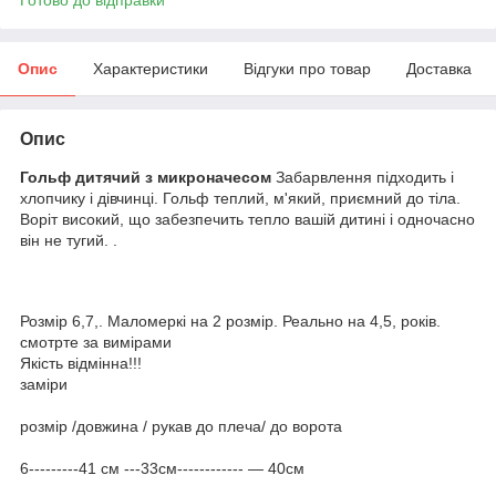
Опис
Характеристики
Відгуки про товар
Доставка
Опис
Гольф дитячий з микроначесом
Забарвлення підходить і
хлопчику і дівчинці. Гольф теплий, м'який, приємний до тіла.
Воріт високий, що забезпечить тепло вашій дитині і одночасно
він не тугий. .
Розмір 6,7,. Маломеркі на 2 розмір. Реально на 4,5, років.
смотрте за вимірами
Якість відмінна!!!
заміри
розмір /довжина / рукав до плеча/ до ворота
6---------41 см ---33см------------ ― 40см