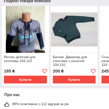
Подібні товари компанії
Реглан дитячий для
Батник ,Джемпер для
Голь
хлопчика 104,110
хлопчика з начосом
наче
104,110,
110-
185
200
245
₴
₴
Купити
Купити
Про нас
98% позитивних з 112 відгуків за рік