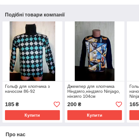
Подібні товари компанії
Гольф для хлопчика з
Джемпер для хлопчика
Голь
начосом 86-92
Ніндзяго,ніндзяго Ninjago,
начо
нінзяго 104см
Ninj
185
200
165
₴
₴
Купити
Купити
Про нас