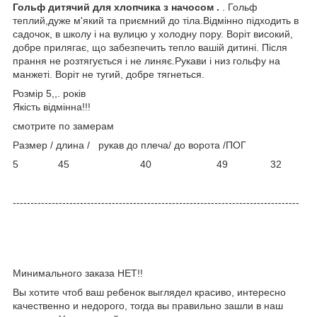
Гольф дитячий для хлопчика з начосом .
. Гольф
теплий,дуже м'який та приємний до тіла.Відмінно підходить в
садочок, в школу і на вулицю у холодну пору. Воріт високий,
добре прилягає, що забезпечить тепло вашій дитині. Після
прання не розтягується і не линяє.Рукави і низ гольфу на
манжеті. Воріт не тугий, добре тягнеться.
Розмір 5,,. років
Якість відмінна!!!
смотрите по замерам
Размер / длина / рукав до плеча/ до ворота /ПОГ
5 45 40 49 32
---------------------------------------------------------------------------------
Минимального заказа НЕТ!!
Вы хотите чтоб ваш ребенок выглядел красиво, интересно
качественно и недорого, тогда вы правильно зашли в наш