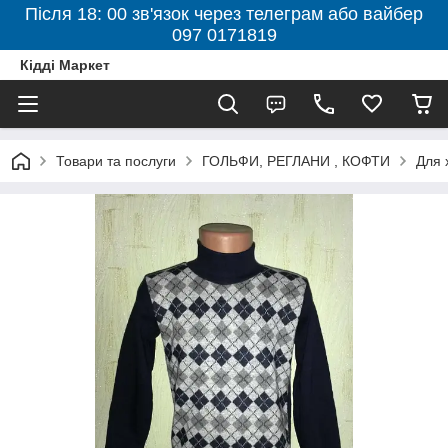
Після 18: 00 зв'язок через телеграм або вайбер
097 0171819
Кідді Маркет
Товари та послуги
ГОЛЬФИ, РЕГЛАНИ , КОФТИ
Для 