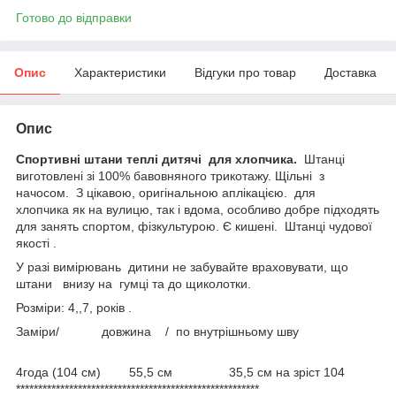
Готово до відправки
Опис
Характеристики
Відгуки про товар
Доставка
Опис
Спортивні штани теплі дитячі для хлопчика.
Штанці
виготовлені зі 100% бавовняного трикотажу. Щільні з
начосом. З цікавою, оригінальною аплікацією. для
хлопчика як на вулицю, так і вдома, особливо добре підходять
для занять спортом, фізкультурою. Є кишені. Штанці чудової
якості .
У разі вимірювань дитини не забувайте враховувати, що
штани внизу на гумці та до щиколотки.
Розміри: 4,,7, років .
Заміри/ довжина / по внутрішньому шву
4года (104 см) 55,5 см 35,5 см на зріст 104
*******************************************************