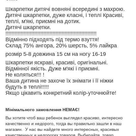
Шкарпетки дитячі вовняні всередині з махрою.
Дитячі шкарпетки, дуже класні, і теплі Красиві,
теплі, м'які, приємні на дотик.
Дитячі шкарпетки.
!!!!!!!!!!!!!!!!!!!!!!!!!!!!!!!!!!!!!!!!!!!!!!!!!!!!!!!!!!!!
Відмінно підходять під термо взуття!
Склад 75% ангора, 20% шерсть, 5% лайкра
розмір 5-8 довжина 15 см на ногу 16-19
Шкарпетки яскраві, красиві, оригінальні.
Відмінної якість. Дуже м'які і приємні.
Не коляться!!! !
Ваша дитина не захоче їх знімати і її ніжки
будуть в теплі!!!!!
Якщо цікавить конкретний колір-уточнюйте!
Мінімального замовлення НЕМАЄ!
Вы хотите чтоб ваш ребенок выглядел красиво, интересно
качественно и недорого, тогда вы правильно зашли в наш
магазин. У нас вы найдете много интересных, красивых
качественных и недорогих товаров. Выбирайте товар