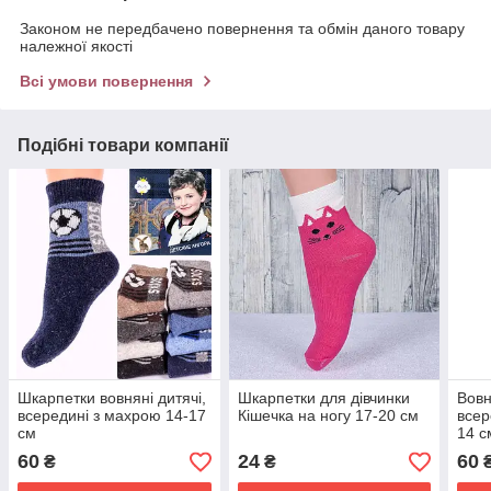
Законом не передбачено повернення та обмін даного товару
належної якості
Всі умови повернення
Подібні товари компанії
Шкарпетки вовняні дитячі,
Шкарпетки для дівчинки
Вовн
всередині з махрою 14-17
Кішечка на ногу 17-20 см
всер
см
14 с
60
24
60
₴
₴