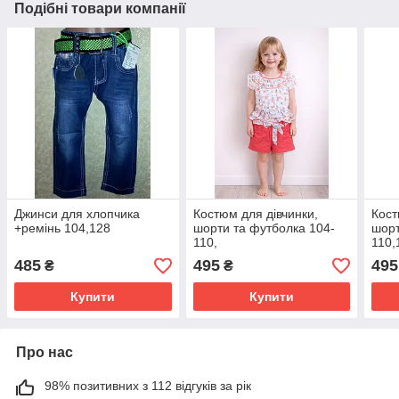
Подібні товари компанії
Джинси для хлопчика
Костюм для дівчинки,
Кост
+ремінь 104,128
шорти та футболка 104-
шорт
110,
110,
134
485
495
495
₴
₴
Купити
Купити
Про нас
98% позитивних з 112 відгуків за рік