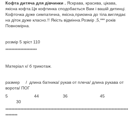
Кофта дитяча для дівчинки
.
Яскрава, красива, цікава,
якісна кофта.Ця кофтинка сподобається Вам і вашій дитинці.
Кофточка дуже симпатична, якісна,приємна до тіла.виглядає
на діток дуже класно.!! Якість відмінна.Розмір ,5,*** років
Повномірна.
розмір 5 зріст 110
*********************
Матеріал х/ б трикотаж.
размер / длина батника/ рукав от плеча/ длина рукава от
ворота/ ПОГ
5 44 36 45
30
**********************************************************************************
********