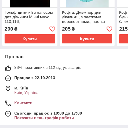
Гольф дитячий з начосом
Кофта, Джемпер для
Кофт
для дівчинки Мінні маус
дівчинки , з паєтками
Єдин
110,116,
перевертнями., паєтки
блим
змінюють колір Єдиноріг
110,
200
205
215
₴
₴
110,122
Купити
Купити
Про нас
98% позитивних з 112 відгуків за рік
Працює з 22.10.2013
м. Київ
Київ, Україна
Контакти
Сьогодні працює з 10:00 до 17:00
Показати весь графік роботи