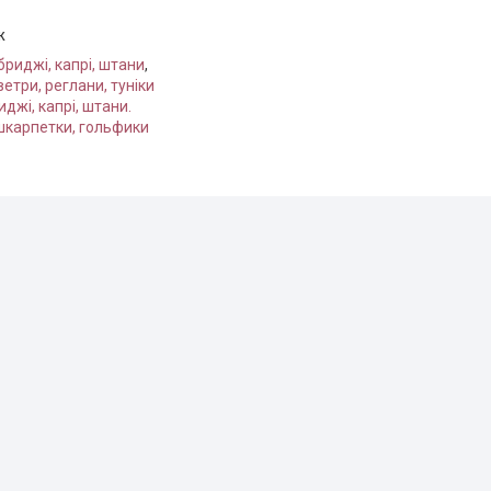
ж
бриджі, капрі, штани
,
ветри, реглани, туніки
иджі, капрі, штани.
шкарпетки, гольфики