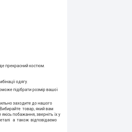
ийде прекрасний костюм.
бінації одягу.
оможе підібрати розмір вашої
авильно заходите до нашого
. Вибирайте товар, який вам
 якісь побажання, зверніть їх у
деталі а також відповідаємо