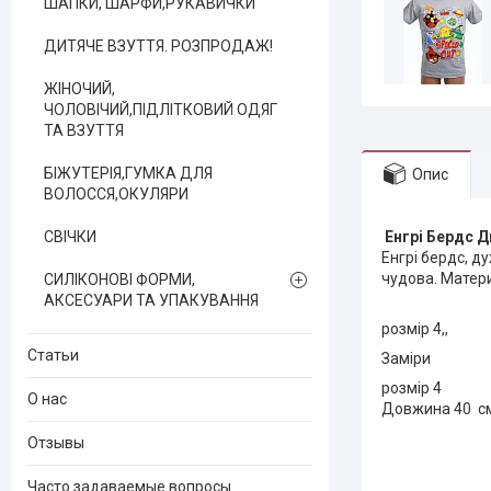
ШАПКИ, ШАРФИ,РУКАВИЧКИ
ДИТЯЧЕ ВЗУТТЯ. РОЗПРОДАЖ!
ЖІНОЧИЙ,
ЧОЛОВІЧИЙ,ПІДЛІТКОВИЙ ОДЯГ
ТА ВЗУТТЯ
БІЖУТЕРІЯ,ГУМКА ДЛЯ
Опис
ВОЛОССЯ,ОКУЛЯРИ
СВІЧКИ
Енгрі Бердс 
Енгрі бердс, д
чудова. Матер
СИЛІКОНОВІ ФОРМИ,
АКСЕСУАРИ ТА УПАКУВАННЯ
розмір 4,,
Статьи
Заміри
розмір 4
О нас
Довжина 40 см
Отзывы
Часто задаваемые вопросы