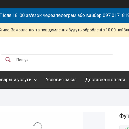
Після 18: 00 зв'язок через телеграм або вайбер 097 017181
й час. Замовлення та повідомлення будуть оброблені з 10:00 найбли
овары и услуги
Условия заказ
Доставка и оплата
Фут