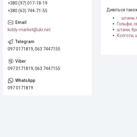
+380 (97) 017-18-19
Дивіться тако
+380 (63) 744-71-55
штани, 
Гольфи, с
kiddy-market@ukr.net
штани, бр
Колготи, 
097 0171819, 063 7447155
097 0171819, 063 7447155
097 0171819