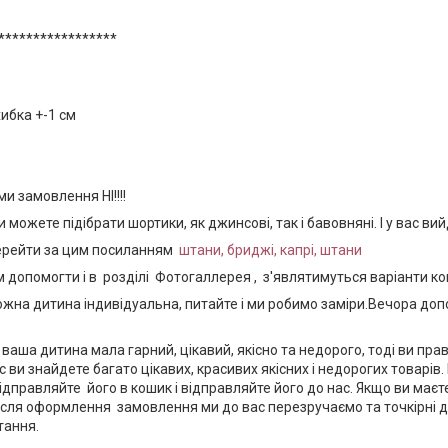
*****************
ибка +-1 см
и замовлення НІ!!!!
 можете підібрати шортики, як джинсові, так і бавовняні. І у вас в
перейти за цим посиланням
штани, бриджі, капрі, штани
допомогти і в розділі Фотогаллерея , з'являтимуться варіанти ком
ожна дитина індивідуальна, питайте і ми робимо заміри.Вечора доп
 ваша дитина мала гарний, цікавий, якісно та недорого, тоді ви пр
с ви знайдете багато цікавих, красивих якісних і недорогих товарів
ідправляйте його в кошик і відправляйте його до нас. Якщо ви маєте
ісля оформлення замовлення ми до вас перезручаємо та точкірні 
итання.