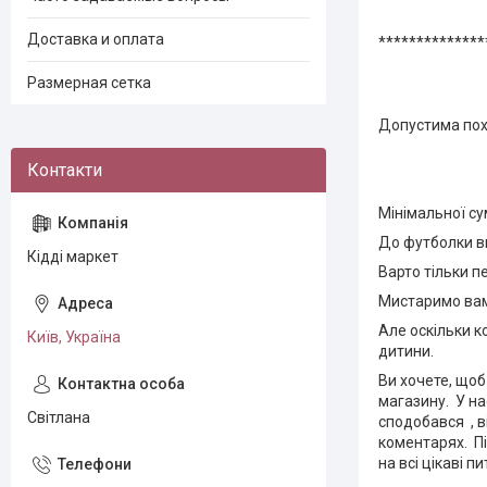
Доставка и оплата
**************
Размерная сетка
Допустима пох
Мінімальної сум
До футболки ви
Кідді маркет
Варто тільки 
Мистаримо вам 
Але оскільки к
Київ, Україна
дитини.
Ви хочете, щоб
магазину. У на
Світлана
сподобався , в
коментарях. П
на всі цікаві п