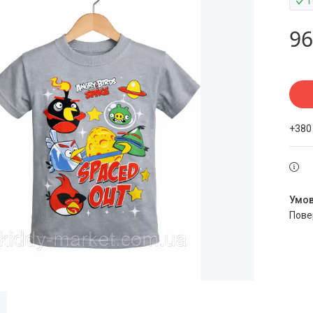
96
+380
пов