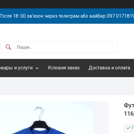
Після 18: 00 зв'язок через телеграм або вайбер 097 017181
овары и услуги
Условия заказ
Доставка и оплата
Фут
116