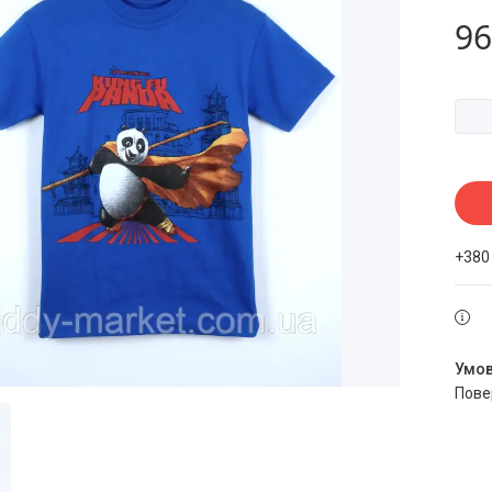
96
+380
пов