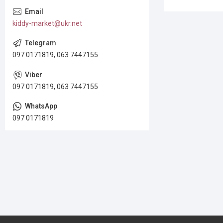
kiddy-market@ukr.net
097 0171819, 063 7447155
097 0171819, 063 7447155
097 0171819