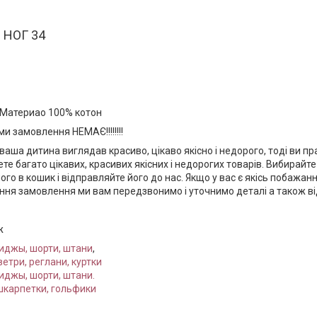
 НОГ 34
. Материао 100% котон
ми замовлення НЕМАЄ!!!!!!!!
ваша дитина виглядав красиво, цікаво якісно і недорого, тоді ви п
ете багато цікавих, красивих якісних і недорогих товарів. Вибирайт
ого в кошик і відправляйте його до нас. Якщо у вас є якісь побажанн
ня замовлення ми вам передзвонимо і уточнимо деталі а також від
ж
иджы, шорти, штани
,
ветри, реглани, куртки
иджы, шорти, штани.
шкарпетки, гольфики