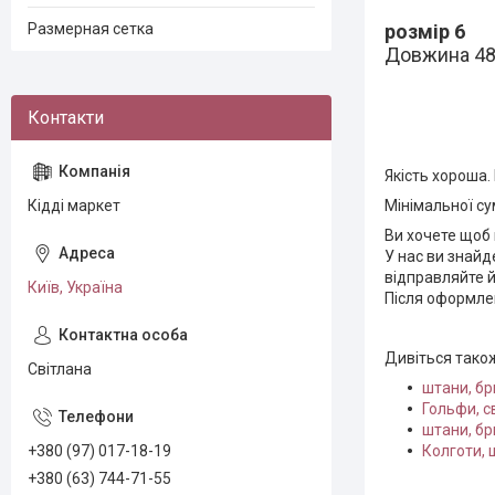
Размерная сетка
розмір 6
Довжина 48
Якість хороша
Кідді маркет
Мінімальної су
Ви хочете щоб 
У нас ви знайд
відправляйте й
Київ, Україна
Після оформлен
Дивіться тако
Світлана
штани, бр
Гольфи, с
штани, бр
+380 (97) 017-18-19
Колготи, 
+380 (63) 744-71-55