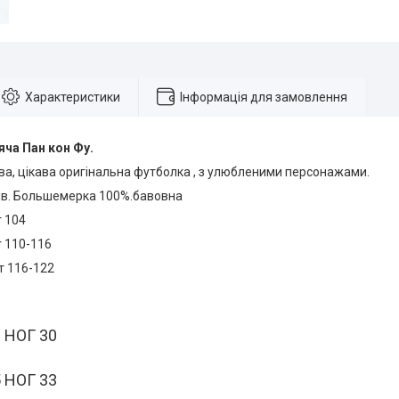
Характеристики
Інформація для замовлення
ча Пан кон Фу.
ва, цікава оригінальна футболка , з улюбленими персонажами.
оків. Большемерка 100%.бавовна
т 104
т 110-116
ст 116-122
 НОГ 30
 НОГ 33