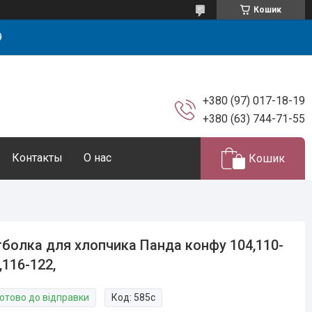
Кошик
9
+380 (97) 017-18-19
+380 (63) 744-71-55
Контакты
О нас
Кошик
болка для хлопчика Панда конфу 104,110-
,116-122,
Готово до відправки
Код:
585с