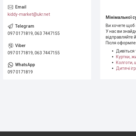
kiddy-market@ukr.net
Мінімальної 
Ви хочете щоб 
У нас ви знайд
097 0171819, 063 7447155
відправляйте й
Після оформлен
Дивіться
097 0171819, 063 7447155
Куртки, ж
Колготи, 
Дитячі іг
097 0171819