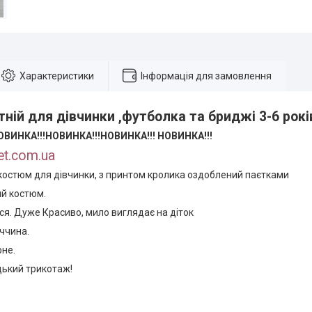
Характеристики
Інформація для замовлення
ній для дівчинки ,футболка та бриджі 3-6 рокі
ОВИНКА!!!
НОВИНКА!!!
НОВИНКА!!!
НОВИНКА!!!
et.com.ua
 костюм для дівчинки, з принтом кролика оздоблений паєтками
ий костюм.
я. Дуже Красиво, мило виглядає на діток
ччина.
рне.
цький трикотаж!