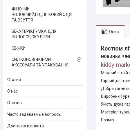
ЖІНОЧИЙ,
ЧОЛОВІЧИЙ,ПІДЛІТКОВИЙ ОДЯГ
ТА ВЗУТТЯ
БІЖУТЕРІЯ,ГУМКА ДЛЯ
Опис
ВОЛОССЯ,ОКУЛЯРИ
Костюм літ
СВІЧКИ
НОВИНКА!!! !
Н
СИЛІКОНОВІ ФОРМИ,
kiddy-mark
АКСЕСУАРИ ТА УПАКУВАННЯ
Модний літній
Статьи
Гарний ,ошатн
Добре тягнетьс
О нас
Виробник Туре
Отзывы
Якість дуже га
Матеріал туре
Часто задаваемые вопросы
Розмір
Доставка и оплата