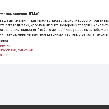
суми замовлення НЕМАЄ!!
ваша дитина виглядав красиво, цікаво якісно і недорого, тоді ви п
ете багато цікавих, красивих якісних і недорогих товарів. Вибирайт
ого в кошик і відправляйте його до нас. Якщо у вас є якісь побажанн
ня замовлення ми вам передзвонимо і уточнимо деталі а також від
 також
илетки
шкарпетки, гольфики
рашки