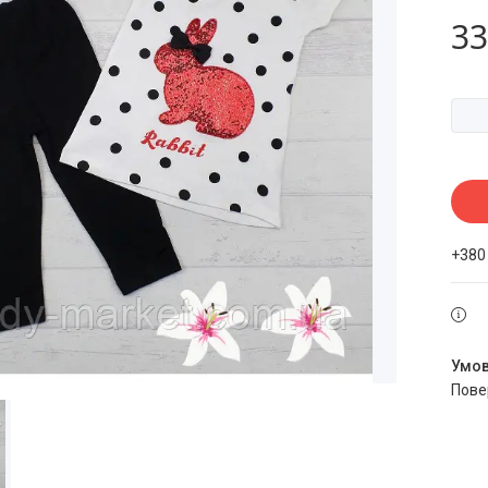
33
+380
пов