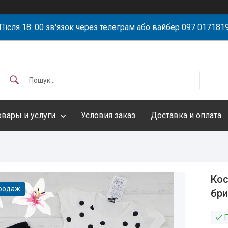
Після 18: 00 зв'язок через телеграм або вайбер 097 017181
овары и услуги
Условия заказ
Доставка и оплата
Кос
продаж
бри