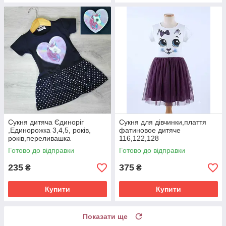
Сукня дитяча Єдиноріг
Сукня для дівчинки,плаття
,Единорожка 3,4,5, років,
фатиновое дитяче
років,переливашка
116,122,128
Готово до відправки
Готово до відправки
235
375
₴
₴
Купити
Купити
Показати ще